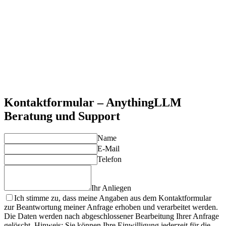
Ihre Daten bleiben lokal und sicher auf Ihren Systemen - kein
Cloud-Risiko.
Kosteneffizienz
Keine laufenden API-Kosten bei intensiver Nutzung -
einmalige Investition, dauerhafte Nutzung.
All-in-One-Lösung
Document-Chat, KI-Agenten, multimodale Verarbeitung -
alles in einer Anwendung.
Flexibilität
Unterstützung verschiedener LLM-Modelle und Anpassung
an spezifische Anforderungen.
Kontaktformular – AnythingLLM
Beratung und Support
Name
E-Mail
Telefon
Ihr Anliegen
Ich stimme zu, dass meine Angaben aus dem Kontaktformular
zur Beantwortung meiner Anfrage erhoben und verarbeitet werden.
Die Daten werden nach abgeschlossener Bearbeitung Ihrer Anfrage
gelöscht. Hinweis: Sie können Ihre Einwilligung jederzeit für die