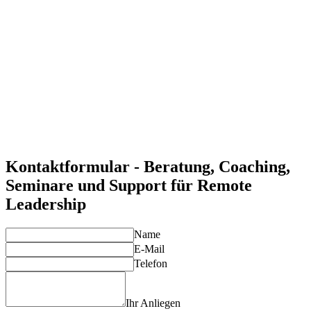
Distanz eine produktive und motivierte Teamkultur fördern.
Effektive Kommunikation und Team-Building
Remote Leadership stärkt die digitale Zusammenarbeit und
schafft Vertrauen, um eine kohäsive Teamdynamik zu
gewährleisten.
Stärkung der Führungskompetenzen für virtuelle Umgebungen
Durch gezielte Entwicklung von Remote-Leadership-
Kompetenzen fördern Sie das Engagement und die
Leistungsfähigkeit Ihrer Teams auf Distanz.
Individuelle Lösungen für Ihre Anforderungen
Unsere Experten entwickeln maßgeschneiderte Lösungen, die
auf die spezifischen Bedürfnisse Ihrer Führungskräfte und
virtuellen Teams abgestimmt sind.
Kontaktformular - Beratung, Coaching,
Seminare und Support für Remote
Leadership
Name
E-Mail
Telefon
Ihr Anliegen