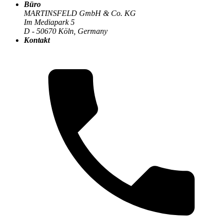
Büro
MARTINSFELD GmbH & Co. KG
Im Mediapark 5
Die MARTINSFELD-Infothek
>
Digitale Transformation
:
D - 50670 Köln, Germany
Kontakt