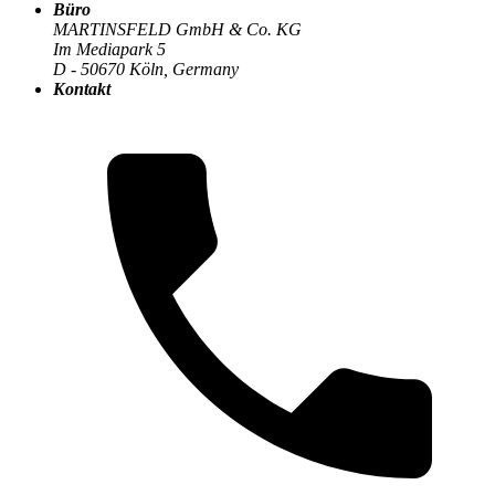
Büro
MARTINSFELD GmbH & Co. KG
Im Mediapark 5
Die MARTINSFELD-Infothek
>
DevOps & CI/CD
:
D - 50670 Köln, Germany
Kontakt