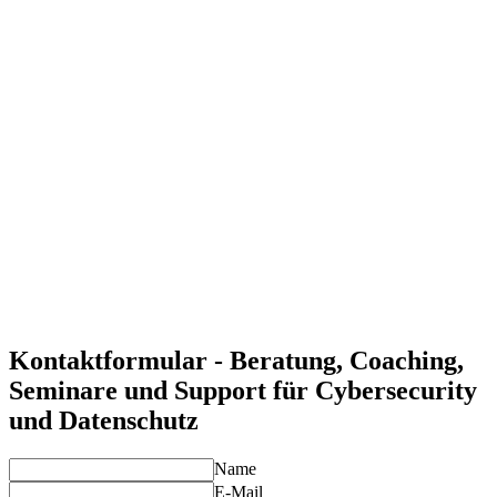
Schutz vor Bedrohungen und Angriffen
Mit unseren Cybersecurity-Lösungen schützen Sie Ihre IT-
Infrastruktur und Daten zuverlässig vor Angriffen.
Einhalten gesetzlicher Anforderungen
Wir helfen Ihnen, alle gesetzlichen Anforderungen zum
Datenschutz, einschließlich der DSGVO, zu erfüllen und
Risiken zu minimieren.
Optimierte Sicherheitsarchitektur
Unsere maßgeschneiderten Sicherheitsstrategien unterstützen
eine umfassende und skalierbare Sicherheitsarchitektur.
Individuelle Lösungen für Ihre Anforderungen
Unsere Experten entwickeln maßgeschneiderte Sicherheits-
und Datenschutzlösungen, die genau auf Ihre
Geschäftsanforderungen abgestimmt sind.
Kontaktformular - Beratung, Coaching,
Seminare und Support für Cybersecurity
und Datenschutz
Name
E-Mail