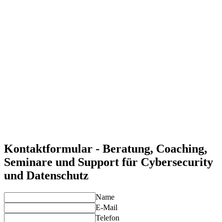
Schutz vor Bedrohungen und Angriffen
Mit unseren Cybersecurity-Lösungen schützen Sie Ihre IT-
Infrastruktur und Daten zuverlässig vor Angriffen.
Einhalten gesetzlicher Anforderungen
Wir helfen Ihnen, alle gesetzlichen Anforderungen zum
Datenschutz, einschließlich der DSGVO, zu erfüllen und
Risiken zu minimieren.
Optimierte Sicherheitsarchitektur
Unsere maßgeschneiderten Sicherheitsstrategien unterstützen
eine umfassende und skalierbare Sicherheitsarchitektur.
Individuelle Lösungen für Ihre Anforderungen
Unsere Experten entwickeln maßgeschneiderte Sicherheits-
und Datenschutzlösungen, die genau auf Ihre
Geschäftsanforderungen abgestimmt sind.
Kontaktformular - Beratung, Coaching,
Seminare und Support für Cybersecurity
und Datenschutz
Name
E-Mail
Telefon