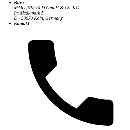
Büro
MARTINSFELD GmbH & Co. KG
Im Mediapark 5
Die MARTINSFELD-Infothek
>
IT-Sicherheit
:
D - 50670 Köln, Germany
Kontakt