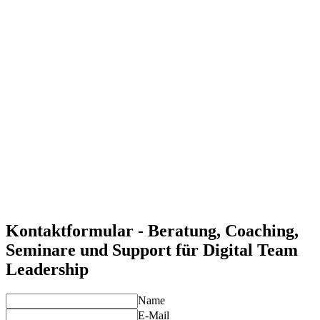
Effektive Führung im digitalen Raum
Digital Team Leadership ermöglicht es Ihnen, Teams auch
remote erfolgreich zu führen und eine positive Arbeitskultur
zu schaffen.
Steigerung der Motivation und des Engagements
Durch digitale Führungsstrategien schaffen Sie eine
motivierte, produktive und engagierte Teamkultur.
Verbesserte Kommunikation und Zusammenarbeit
Mit den richtigen Tools und Techniken fördern wir eine
offene, effektive Kommunikation und Zusammenarbeit.
Individuelle Lösungen für Ihre Anforderungen
Unsere Experten entwickeln maßgeschneiderte Strategien für
Digital Team Leadership, die Ihre spezifischen
Anforderungen abdecken und Ihr Team stärken.
Kontaktformular - Beratung, Coaching,
Seminare und Support für Digital Team
Leadership
Name
E-Mail