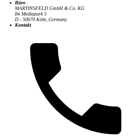
Büro
MARTINSFELD GmbH & Co. KG
Im Mediapark 5
Die MARTINSFELD-Infothek
>
Digitale Transformation
:
D - 50670 Köln, Germany
Kontakt