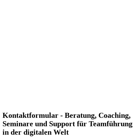
langfristigen Erfolgs.
Erfolgreiche Führung in einer vernetzten Arbeitsumgebung
Mit unserer Unterstützung können Führungskräfte ihre Teams
erfolgreich in einer modernen, digitalen Arbeitswelt leiten.
Effektive digitale Kommunikation und Zusammenarbeit
Digitale Führung stärkt die Kommunikation und Teamarbeit,
was den Zusammenhalt und die Effizienz im Team fördert.
Stärkung der Teamdynamik in vernetzten Umgebungen
Durch gezielte Entwicklung digitaler Führungsfähigkeiten
fördern Sie eine starke Teamdynamik und das Engagement
Ihrer Teams.
Individuelle Lösungen für Ihre Anforderungen
Unsere Experten entwickeln maßgeschneiderte Strategien für
digitale Teamführung, die auf die spezifischen
Herausforderungen Ihrer Organisation abgestimmt sind.
Kontaktformular - Beratung, Coaching,
Seminare und Support für Teamführung
in der digitalen Welt