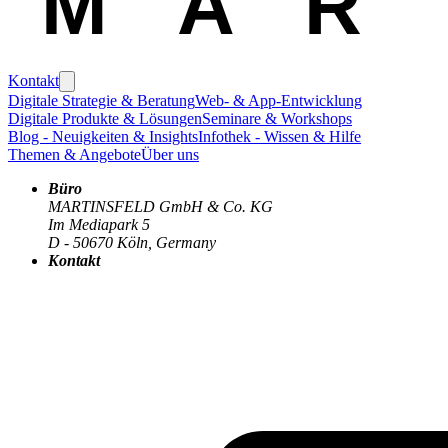
MAR
Kontakt
Digitale Strategie & Beratung
Web- & App-Entwicklung
Digitale Produkte & Lösungen
Seminare & Workshops
Blog - Neuigkeiten & Insights
Infothek - Wissen & Hilfe
Themen & Angebote
Über uns
Büro
MARTINSFELD GmbH & Co. KG
Im Mediapark 5
D - 50670 Köln, Germany
Kontakt