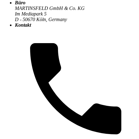
Büro
MARTINSFELD GmbH & Co. KG
Im Mediapark 5
Der MARTINSFELD-Blog
>
Programmiersprachen
:
D - 50670 Köln, Germany
Kontakt