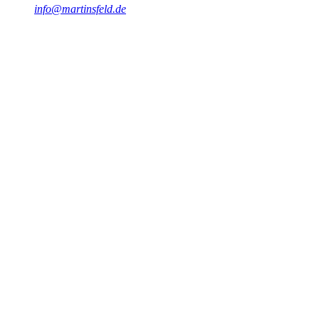
info@martinsfeld.de
Abstract
Entdecken Sie Dart, die vielseitige Programmiersprache von
Google, die die App-Entwicklung revolutioniert. Lernen Sie ihre
Vorteile und Einsatzmöglichkeiten kennen.
#
Dart
#
Programmierung
#
Software
#
Entwicklung
#
Technologien