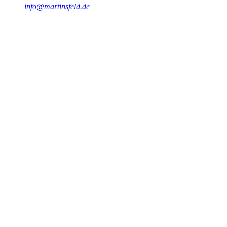
info@martinsfeld.de
Abstract
Entdecken Sie, wie Innovation Ihr Unternehmen voranbringen kann
und welche Rolle Sie als Führungskraft dabei spielen.
#
Innovation
#
Führungskraft
#
Unternehmen
#
Erfolg
#
Kreativität
#
Kultur
#
Mitarbeiter
#
Strategie
#
Messung