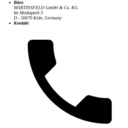
Büro
MARTINSFELD GmbH & Co. KG
Im Mediapark 5
Der MARTINSFELD-Blog
>
Digitalisierung & Business
:
D - 50670 Köln, Germany
Kontakt