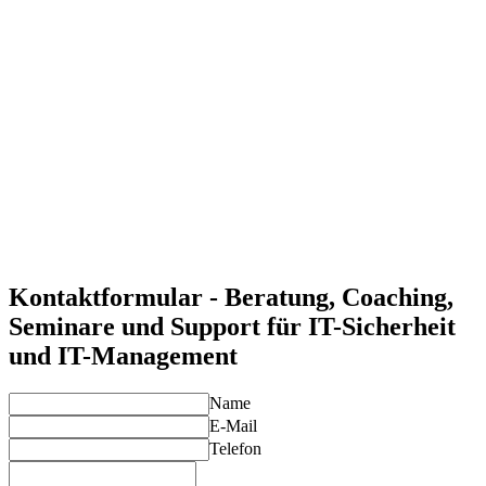
Schutz vor Cyberangriffen
Unsere Sicherheitslösungen schützen Ihre IT-Systeme vor
Angriffen und Datenverlusten.
Effizientes IT-Management
Mit unseren Lösungen verwalten Sie Ihre IT-Infrastruktur
effizient und zukunftssicher.
Compliance und Risikomanagement
Wir helfen Ihnen, gesetzliche Anforderungen zu erfüllen und
Risiken zu minimieren.
Langfristige Unterstützung und Optimierung
Wir begleiten Sie bei der kontinuierlichen Weiterentwicklung
Ihrer IT-Sicherheits- und Managementstrategien.
Kontaktformular - Beratung, Coaching,
Seminare und Support für IT-Sicherheit
und IT-Management
Name
E-Mail
Telefon