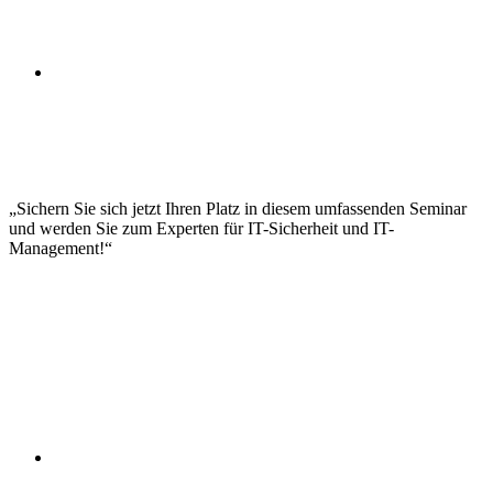
Security-Konzepte für Cloud-Services
Vendor Management und Vertragsgestaltung
Datenschutz in der Cloud
Hybrid Cloud Security
Security Monitoring und Detection
Vulnerability Management
Patch Management
Incident Handling
Forensik und Analyse
Sichern Sie sich jetzt Ihren Platz in diesem umfassenden Seminar
und werden Sie zum Experten für IT-Sicherheit und IT-
Management!