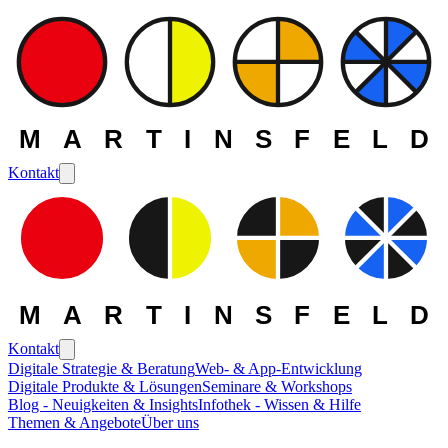
MARTINSFELD
Kontakt
MARTINSFELD
Kontakt
Digitale Strategie & Beratung
Web- & App-Entwicklung
Digitale Produkte & Lösungen
Seminare & Workshops
Die MARTINSFELD -
Blog - Neuigkeiten & Insights
Infothek - Wissen & Hilfe
Themen & Angebote
Über uns
Themen
>