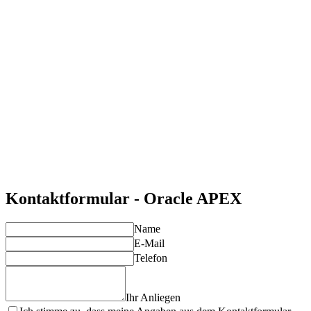
Schnelle Entwicklung
Erstellen Sie Webanwendungen schnell und effizient mit
Low-Code-Ansatz.
Skalierbare Lösungen
Entwickeln Sie Anwendungen, die mit Ihren
Geschäftsanforderungen wachsen.
Individuelle Beratung
Unsere Lösungen werden genau auf Ihre Bedürfnisse
abgestimmt.
Langfristige Unterstützung
Profitieren Sie von kontinuierlichem Support und proaktiver
Betreuung.
Kontaktformular - Oracle APEX
Name
E-Mail
Telefon
Ihr Anliegen