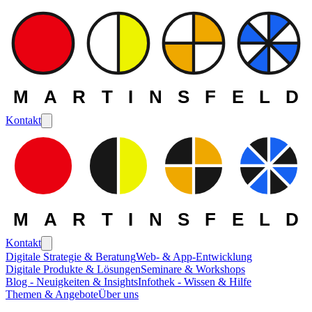
MARTINSFELD
Kontakt
MARTINSFELD
Kontakt
Digitale Strategie & Beratung
Web- & App-Entwicklung
Digitale Produkte & Lösungen
Seminare & Workshops
Die MARTINSFELD -
Blog - Neuigkeiten & Insights
Infothek - Wissen & Hilfe
Themen & Angebote
Über uns
Themen
>
Datenmanagement