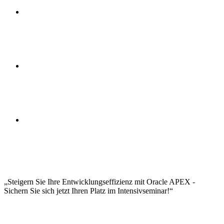
CSS/JavaScript Integration
Barrierefreiheit implementieren
Sicherheitsarchitektur in APEX
Benutzer- und Rechteverwaltung
Session State Protection
SQL Injection Prevention
Audit Trail Implementation
REST-Services entwickeln
Web Services einbinden
JSON-Verarbeitung
OAuth2-Integration
Externe Systeme anbinden
Versionskontrolle mit Git
Deployment-Strategien
Performance Monitoring
Backup und Recovery
Continuous Integration
Steigern Sie Ihre Entwicklungseffizienz mit Oracle APEX -
Sichern Sie sich jetzt Ihren Platz im Intensivseminar!