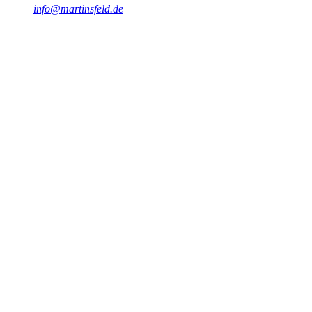
info@martinsfeld.de
#
Oracle APEX
#
Anwendungsentwicklung
#
Low-Code
#
Webanwendungen
#
Beratung