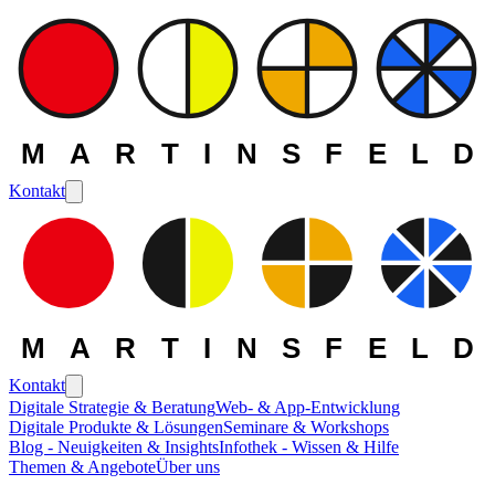
MARTINSFELD
Kontakt
MARTINSFELD
Kontakt
Digitale Strategie & Beratung
Web- & App-Entwicklung
Digitale Produkte & Lösungen
Seminare & Workshops
Die MARTINSFELD -
Blog - Neuigkeiten & Insights
Infothek - Wissen & Hilfe
Themen & Angebote
Über uns
Themen
>
Datenmanagement