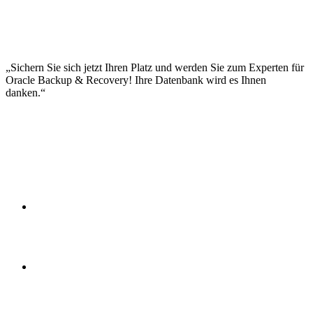
Zero Data Loss Recovery Appliance
Snapshot-Technologien
Deduplizierung und Kompression
Hybrid Backup-Strategien
Zukunftssichere Backup-Architekturen
Sichern Sie sich jetzt Ihren Platz und werden Sie zum Experten für
Oracle Backup & Recovery! Ihre Datenbank wird es Ihnen
danken.