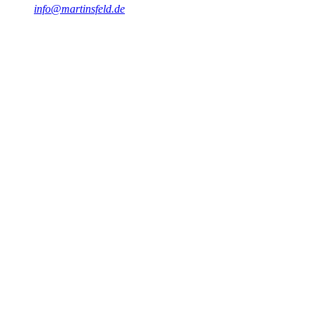
info@martinsfeld.de
#
SQL Server
#
Datenbankmanagement
#
Datenanalyse
#
Optimierung
#
Sicherheit