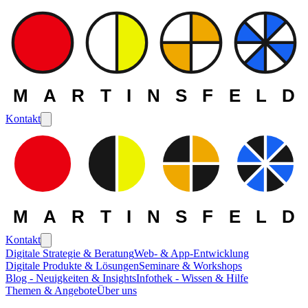
MARTINSFELD
Kontakt
MARTINSFELD
Kontakt
Digitale Strategie & Beratung
Web- & App-Entwicklung
Digitale Produkte & Lösungen
Seminare & Workshops
Die MARTINSFELD -
Blog - Neuigkeiten & Insights
Infothek - Wissen & Hilfe
Themen & Angebote
Über uns
Themen
>
Datenmanagement