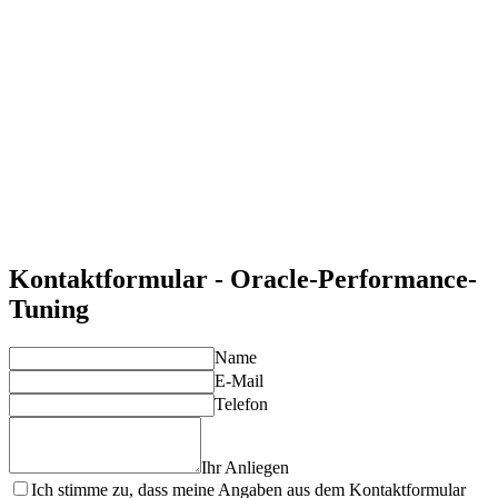
Maximale Effizienz
Steigern Sie die Geschwindigkeit und Zuverlässigkeit Ihrer
Oracle-Datenbanken.
Proaktive Optimierung
Vermeiden Sie Probleme durch kontinuierliches Monitoring
und Anpassungen.
Expertenwissen
Profitieren Sie von unserer langjährigen Erfahrung im
Performance-Tuning.
Individuelle Lösungen
Unsere Dienstleistungen werden genau auf Ihre
Anforderungen zugeschnitten.
Kontaktformular - Oracle-Performance-
Tuning
Name
E-Mail
Telefon
Ihr Anliegen
Ich stimme zu, dass meine Angaben aus dem Kontaktformular