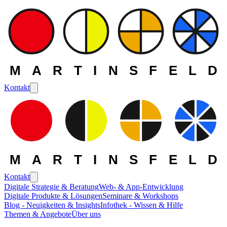
MARTINSFELD
Kontakt
MARTINSFELD
Kontakt
Digitale Strategie & Beratung
Web- & App-Entwicklung
Digitale Produkte & Lösungen
Seminare & Workshops
Die MARTINSFELD -
Blog - Neuigkeiten & Insights
Infothek - Wissen & Hilfe
Themen & Angebote
Über uns
Themen
>
Datenmanagement