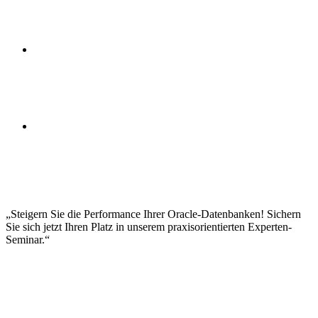
Lock-Mechanismen verstehen und optimieren
RAC-spezifische Performance-Aspekte
Deadlock-Analyse und -Vermeidung
Session-Management
Parallele Ausführung optimal nutzen
Automatic Workload Repository (AWR)
Active Session History (ASH)
Enterprise Manager Metriken
Benutzerdefinierte Monitoring-Lösungen
Alerting und Schwellwerte setzen
Systematische Problemanalyse
Wait Event-Analyse
Top-SQL Identifikation
Performance-Regression erkennen
Emergency Tuning-Maßnahmen
Steigern Sie die Performance Ihrer Oracle-Datenbanken! Sichern
Sie sich jetzt Ihren Platz in unserem praxisorientierten Experten-
Seminar.