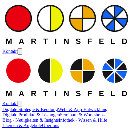
MARTINSFELD
Kontakt
MARTINSFELD
Kontakt
Digitale Strategie & Beratung
Web- & App-Entwicklung
Digitale Produkte & Lösungen
Seminare & Workshops
Die MARTINSFELD -
Blog - Neuigkeiten & Insights
Infothek - Wissen & Hilfe
Themen & Angebote
Über uns
Themen
>
Cloud und DevOps
>