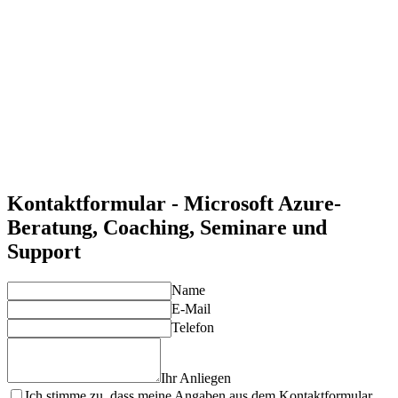
und flexibel an wechselnde Anforderungen anpassen.
Kosteneffizienz und Abrechnungsmodell
Azure bietet ein flexibles Preismodell, das es ermöglicht, nur
für die tatsächlich genutzten Ressourcen zu zahlen.
Sicherheit und Compliance
Azure bietet hohe Sicherheitsstandards und ermöglicht die
Einhaltung von Compliance-Vorgaben für Unternehmen in
regulierten Branchen.
Individuelle Lösungen für Ihre Anforderungen
Unsere Experten entwickeln maßgeschneiderte Azure-
Lösungen, die Ihre spezifischen Anforderungen optimal
abdecken und Ihre Projekte zum Erfolg führen.
Kontaktformular - Microsoft Azure-
Beratung, Coaching, Seminare und
Support
Name
E-Mail
Telefon
Ihr Anliegen
Ich stimme zu, dass meine Angaben aus dem Kontaktformular