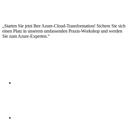
Microservices-Architekturen
Event-driven Architecture mit Event Grid
API Management
Azure Logic Apps
Integration Services
Starten Sie jetzt Ihre Azure-Cloud-Transformation! Sichern Sie sich
einen Platz in unserem umfassenden Praxis-Workshop und werden
Sie zum Azure-Experten.