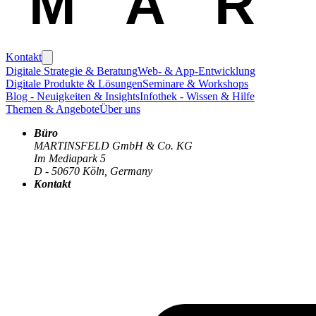
MAR
Kontakt
Digitale Strategie & Beratung
Web- & App-Entwicklung
Digitale Produkte & Lösungen
Seminare & Workshops
Blog - Neuigkeiten & Insights
Infothek - Wissen & Hilfe
Themen & Angebote
Über uns
Büro
MARTINSFELD GmbH & Co. KG
Im Mediapark 5
D - 50670 Köln, Germany
Kontakt