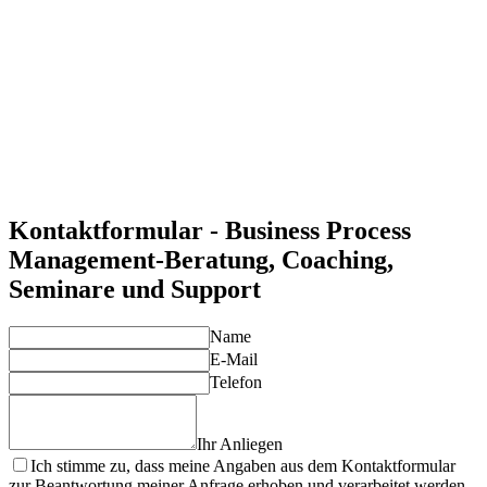
Erhöhte Transparenz und Nachvollziehbarkeit
BPM-Software bietet Transparenz und detaillierte Einblicke in
die Abläufe, wodurch Schwachstellen schneller identifiziert
werden können.
Optimierung und kontinuierliche Verbesserung
Mit BPM können Sie Prozesse kontinuierlich analysieren und
verbessern, was die Agilität des Unternehmens erhöht.
Individuelle Lösungen für Ihre Anforderungen
Unsere Experten entwickeln maßgeschneiderte BPM-
Lösungen, die Ihre spezifischen Anforderungen optimal
abdecken und Ihre Projekte zum Erfolg führen.
Kontaktformular - Business Process
Management-Beratung, Coaching,
Seminare und Support
Name
E-Mail
Telefon
Ihr Anliegen
Ich stimme zu, dass meine Angaben aus dem Kontaktformular
zur Beantwortung meiner Anfrage erhoben und verarbeitet werden.