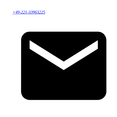
Einführung und Optimierung von BPM-Software durch
Beratung, Coaching, Seminare und Support.
+49-221-33963225