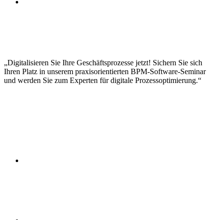
Widerstandsmanagement
Auswahl eines Pilotprozesses
Durchführung der Prozessdigitalisierung
Testing und Qualitätssicherung
Performance-Messung
Lessons Learned und Best Practices
Digitalisieren Sie Ihre Geschäftsprozesse jetzt! Sichern Sie sich
Ihren Platz in unserem praxisorientierten BPM-Software-Seminar
und werden Sie zum Experten für digitale Prozessoptimierung.