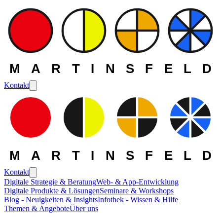
MARTINSFELD
Kontakt
MARTINSFELD
Kontakt
Digitale Strategie & Beratung
Web- & App-Entwicklung
Digitale Produkte & Lösungen
Seminare & Workshops
Die MARTINSFELD -
Blog - Neuigkeiten & Insights
Infothek - Wissen & Hilfe
Themen & Angebote
Über uns
Themen
>
Enterprise-Lösungen