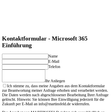
Unsere Schulungen und Workshops vermitteln direkt
anwendbares Wissen für eine erfolgreiche Nutzung.
Maßgeschneiderte Lösungen
Unsere Beratung und Unterstützung sind individuell auf Ihre
Unternehmensanforderungen abgestimmt.
Langfristige Unterstützung
Profitieren Sie von kontinuierlicher Betreuung und
Optimierung Ihrer Microsoft 365-Umgebung.
Kontaktformular - Microsoft 365
Einführung
Name
E-Mail
Telefon
Ihr Anliegen
Ich stimme zu, dass meine Angaben aus dem Kontaktformular
zur Beantwortung meiner Anfrage erhoben und verarbeitet werden.
Die Daten werden nach abgeschlossener Bearbeitung Ihrer Anfrage
gelöscht. Hinweis: Sie können Ihre Einwilligung jederzeit für die
Zukunft per E-Mail an info@martinsfeld.de widerrufen.