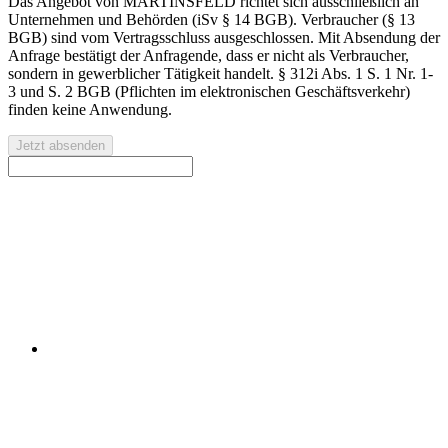
Das Angebot von MARTINSFELD richtet sich ausschließlich an
Unternehmen und Behörden (iSv § 14 BGB). Verbraucher (§ 13
BGB) sind vom Vertragsschluss ausgeschlossen. Mit Absendung der
Anfrage bestätigt der Anfragende, dass er nicht als Verbraucher,
sondern in gewerblicher Tätigkeit handelt. § 312i Abs. 1 S. 1 Nr. 1-
3 und S. 2 BGB (Pflichten im elektronischen Geschäftsverkehr)
finden keine Anwendung.
Jetzt absenden
Kontaktieren Sie uns für eine kostenlose Erstberatung oder
ein individuelles Angebot.