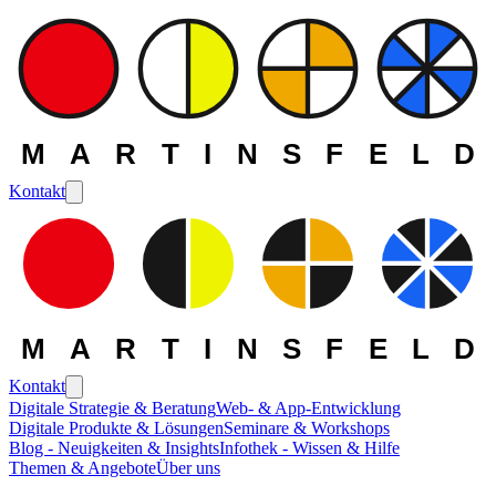
MARTINSFELD
Kontakt
MARTINSFELD
Kontakt
Digitale Strategie & Beratung
Web- & App-Entwicklung
Digitale Produkte & Lösungen
Seminare & Workshops
Die MARTINSFELD -
Blog - Neuigkeiten & Insights
Infothek - Wissen & Hilfe
Themen & Angebote
Über uns
Themen
>
Enterprise-Lösungen