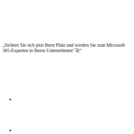
Service Level Agreements
Incident Management
Problem Management
Update-Management
Help Desk-Integration
Self-Service-Portale
Dokumentation und Wissensdatenbank
Sichern Sie sich jetzt Ihren Platz und werden Sie zum Microsoft
365-Experten in Ihrem Unternehmen! 🚀