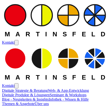
MARTINSFELD
Kontakt
MARTINSFELD
Kontakt
Digitale Strategie & Beratung
Web- & App-Entwicklung
Digitale Produkte & Lösungen
Seminare & Workshops
Die MARTINSFELD -
Blog - Neuigkeiten & Insights
Infothek - Wissen & Hilfe
Themen & Angebote
Über uns
Themen
>
Enterprise-Lösungen