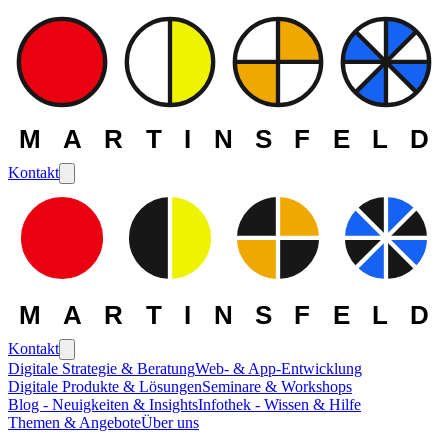
MARTINSFELD
Kontakt
MARTINSFELD
Kontakt
Digitale Strategie & Beratung
Web- & App-Entwicklung
Digitale Produkte & Lösungen
Seminare & Workshops
Die MARTINSFELD -
Blog - Neuigkeiten & Insights
Infothek - Wissen & Hilfe
Themen & Angebote
Über uns
Themen
>
E-Commerce und