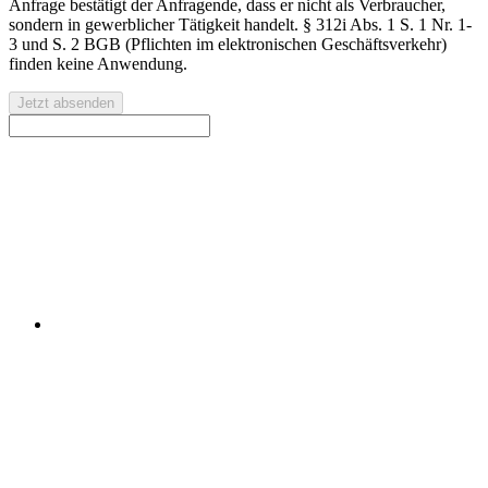
Anfrage bestätigt der Anfragende, dass er nicht als Verbraucher,
sondern in gewerblicher Tätigkeit handelt. § 312i Abs. 1 S. 1 Nr. 1-
3 und S. 2 BGB (Pflichten im elektronischen Geschäftsverkehr)
finden keine Anwendung.
Jetzt absenden
Kontaktieren Sie uns für eine kostenlose Erstberatung oder
ein individuelles Angebot.