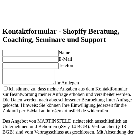
Möglichkeit, ihre Online-Präsenz zu erweitern.
Individuelle Lösungen für Ihre Anforderungen
Unsere Experten entwickeln maßgeschneiderte Shopify-
Lösungen, die Ihre spezifischen Anforderungen optimal
abdecken.
Kontaktformular - Shopify Beratung,
Coaching, Seminare und Support
Name
E-Mail
Telefon
Ihr Anliegen
Ich stimme zu, dass meine Angaben aus dem Kontaktformular
zur Beantwortung meiner Anfrage erhoben und verarbeitet werden.
Die Daten werden nach abgeschlossener Bearbeitung Ihrer Anfrage
gelöscht. Hinweis: Sie können Ihre Einwilligung jederzeit für die
Zukunft per E-Mail an info@martinsfeld.de widerrufen.
Das Angebot von MARTINSFELD richtet sich ausschließlich an
Unternehmen und Behörden (iSv § 14 BGB). Verbraucher (§ 13
BGB) sind vom Vertragsschluss ausgeschlossen. Mit Absendung der