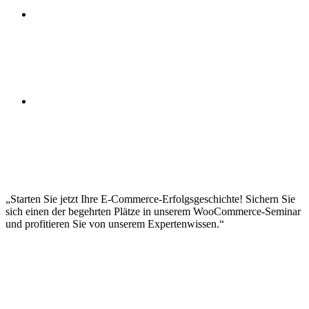
Abandoned Cart Recovery
Kundenbewertungen und Produktbewertungen
Integration von Google Analytics
WooCommerce Reporting und Statistiken
Conversion-Rate-Optimierung
Performance-Monitoring und -Optimierung
A/B-Testing von Shop-Elementen
Heat-Maps und User-Behavior-Tracking
DSGVO-konforme Shop-Einrichtung
AGB und Widerrufsbelehrung
Impressum und Datenschutzerklärung
Cookie-Banner und Tracking-Einwilligung
Rechtskonforme Preisauszeichnung
Dokumentationspflichten im E-Commerce
Starten Sie jetzt Ihre E-Commerce-Erfolgsgeschichte! Sichern Sie
sich einen der begehrten Plätze in unserem WooCommerce-Seminar
und profitieren Sie von unserem Expertenwissen.