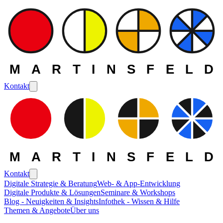
MARTINSFELD
Kontakt
MARTINSFELD
Kontakt
Digitale Strategie & Beratung
Web- & App-Entwicklung
Digitale Produkte & Lösungen
Seminare & Workshops
Die MARTINSFELD -
Blog - Neuigkeiten & Insights
Infothek - Wissen & Hilfe
Themen & Angebote
Über uns
Themen
>
E-Commerce und